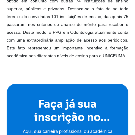
obtido em conjunto com outras 74 instituições de ensino
superior, públicas e privadas. Destaca-se o fato de ao todo
terem sido convidadas 101 instituições de ensino, das quais 75
passaram nos critérios de análise de mérito para receber o
acesso. Deste modo, o PPG em Odontologia atualmente conta
com uma extraordinária ampliação de acesso aos periódicos.
Este fato representou um importante incentivo à formação
acadêmica nos diferentes níveis de ensino para o UNICEUMA.
Faça já sua
inscrição no
programa de pós-
Aqui, sua carreira profissional ou acadêmica