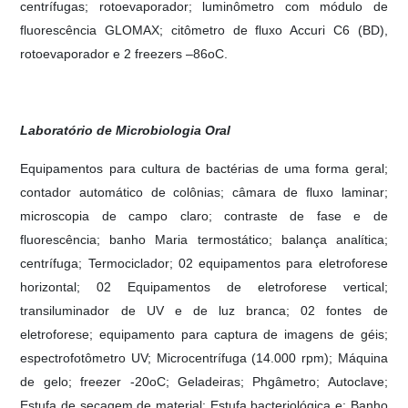
centrífugas; rotoevaporador; luminômetro com módulo de
fluorescência GLOMAX; citômetro de fluxo Accuri C6 (BD),
rotoevaporador e 2 freezers –86oC.
Laboratório de Microbiologia Oral
Equipamentos para cultura de bactérias de uma forma geral;
contador automático de colônias; câmara de fluxo laminar;
microscopia de campo claro; contraste de fase e de
fluorescência; banho Maria termostático; balança analítica;
centrífuga; Termociclador; 02 equipamentos para eletroforese
horizontal; 02 Equipamentos de eletroforese vertical;
transiluminador de UV e de luz branca; 02 fontes de
eletroforese; equipamento para captura de imagens de géis;
espectrofotômetro UV; Microcentrífuga (14.000 rpm); Máquina
de gelo; freezer -20oC; Geladeiras; Phgâmetro; Autoclave;
Estufa de secagem de material; Estufa bacteriológica e; Banho